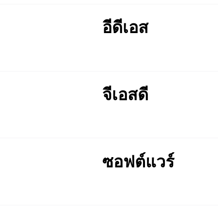
อีดีเอส
จีเอสดี
ซอฟต์แวร์