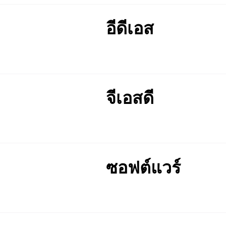
อีดีเอส
จีเอสดี
ซอฟต์แวร์