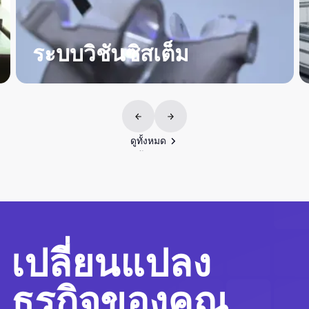
การประ
ิชันซิสเต็ม
การขันสกรู/น็อต ก
ใส่
ดูทั้งหมด
ดูทั้งหมด
เปลี่ยนแปลง
ธุรกิจของคุณ