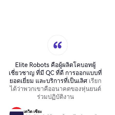
อทผู้
อกแบบที่
ิศ
เรียก
่นยนต์