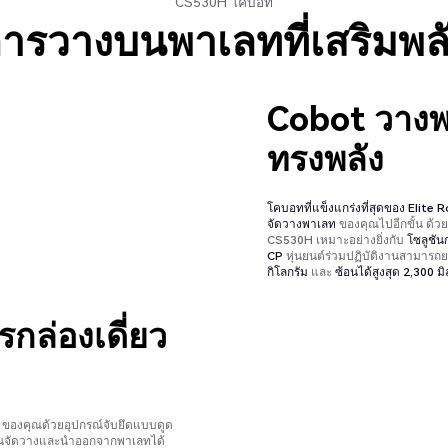
CS530H โคบอท
ารวางบนพาเลทที่เสริมพล
Cobot วางพ
ทรงพลัง
โคบอทที่แข็งแกร่งที่สุดของ Elite
จัดวางพาเลท
ของคุณไปอีกขั้น ด้ว
CS530H เหมาะอย่างยิ่งกับ
โซลูชัน
CP
หุ่นยนต์ร่วมปฏิบัติงานสามารถ
กิโลกรัม
และ
ซ้อนได้สูงสุด 2,300 ม
กล่องเดี่ยว
H ของคุณด้วยอุปกรณ์จับยึดแบบดูด
่มงานจัดวางและนำออกจากพาเลทได้