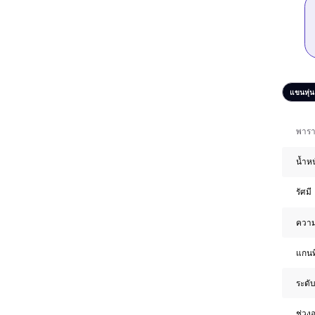
แขนหุ่น
พารา
น้ำห
รัศมี
ควา
แกนที
ระดับ
ช่วงอ