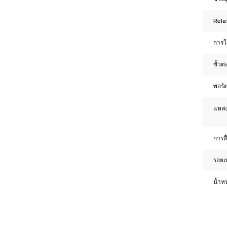
Rela
การใ
ขั้วต
พอร์ต
แหล่ง
การสื
รอยเ
น้ำห