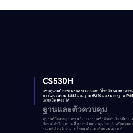
CS530H
แขนหุ่นยนต์ Elite Robots CS530H (น้ำหนัก 58 กก.; ควา
ยาวโคบอทรวม 1,882 มม.; ฐาน Ø240 มม.) มาตรฐาน IP65
เกรดเป็น IP68 ได้
ฐานและตัวควบคุม
หุ่นยนต์นี้ผสานฐานทางเลือกสองฐานเข้าด้วยกัน โดยมีเสา
ยืดหดได้หรือแบบคงที่ และหน่วยควบคุมอิสระสำหรับแขนแ
ระบบที่บำรุงรักษาง่าย โดยอาศัยแนวคิดแบบโมดูลาร์