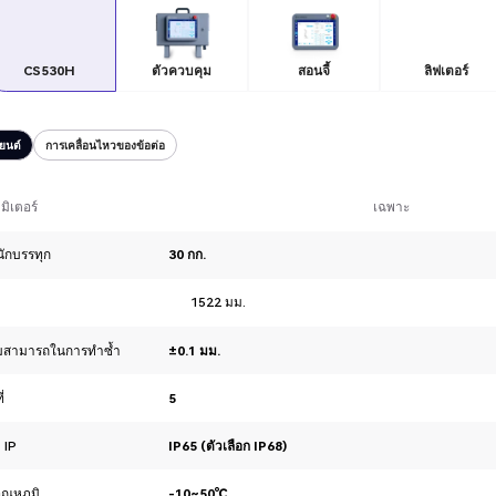
CS530H
ตัวควบคุม
สอนจี้
ลิฟเตอร์
ยนต์
การเคลื่อนไหวของข้อต่อ
มิเตอร์
เฉพาะ
นักบรรทุก
30 กก.
1522 มม.
มสามารถในการทำซ้ำ
±0.1 มม.
่
5
 IP
IP65 (ตัวเลือก IP68)
ุณหภูมิ
-10~50℃