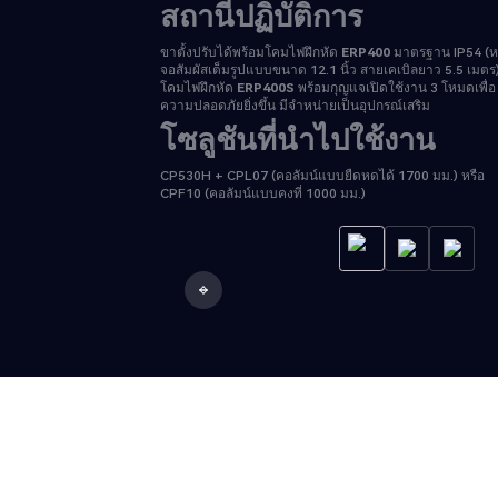
สถานีปฏิบัติการ
ขาตั้งปรับได้พร้อมโคมไฟฝึกหัด
ERP400
มาตรฐาน IP54 (ห
จอสัมผัสเต็มรูปแบบขนาด 12.1 นิ้ว สายเคเบิลยาว 5.5 เมตร
โคมไฟฝึกหัด
ERP400S
พร้อมกุญแจเปิดใช้งาน 3 โหมดเพื่อ
ความปลอดภัยยิ่งขึ้น มีจำหน่ายเป็นอุปกรณ์เสริม
โซลูชันที่นำไปใช้งาน
CP530H + CPL07 (คอลัมน์แบบยืดหดได้ 1700 มม.) หรือ
CPF10 (คอลัมน์แบบคงที่ 1000 มม.)