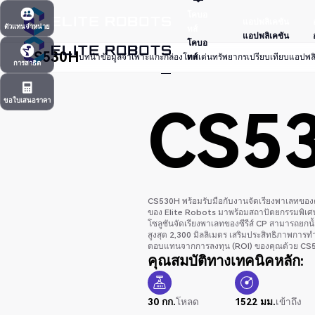
โคบอ
แอปพลิเคชัน
ตัวแทนจำหน่าย
ทส์
แอปพลิเคชัน
โคบอ
CS530H
ตัวแทนจำหน่าย
ทส์
บทนำ
ข้อมูลจำเพาะ
แกะกล่อง
โดดเด่น
ทรัพยากร
เปรียบเทียบ
แอปพลิ
การสาธิต
การสาธิต
ขอใบเสนอราคา
CS5
ขอใบเสนอราคา
CS530H พร้อมรับมือกับงานจัดเรียงพาเลทของคุ
ของ Elite Robots มาพร้อมสถาปัตยกรรมพิเศษท
โซลูชันจัดเรียงพาเลทของซีรีส์ CP สามารถยกน้ำ
สูงสุด 2,300 มิลลิเมตร เสริมประสิทธิภาพกา
ตอบแทนจากการลงทุน (ROI) ของคุณด้วย CS
คุณสมบัติทางเทคนิคหลัก:
30 กก.
โหลด
1522 มม.
เข้าถึง