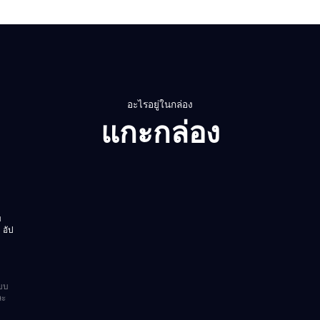
อะไรอยู่ในกล่อง
แกะกล่อง
ม
 อัป
แบบ
ละ