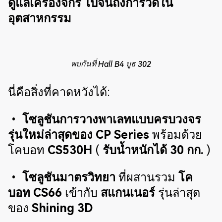
ดูแลเครื่องจักร ไปจนถึงการวัดใน
อุตสาหกรรม
พบกันที่ Hall B4 บูธ 302
นี่คือสิ่งที่คาดหวังได้:
•
โซลูชันการวางพาเลทแบบครบวงจร
รุ่นใหม่ล่าสุดของ CP Series
พร้อมด้วย
โคบอท
CS530H
(
รับน้ำหนักได้ 30 กก.
)
•
โซลูชันมาตรวิทยา
ที่ผสานรวม
โค
บอท CS66
เข้ากับ
สแกนเนอร์
รุ่นล่าสุด
ของ
Shining 3D